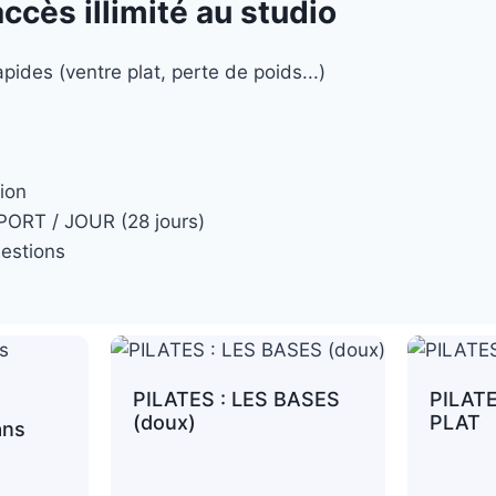
cès illimité au studio
pides (ventre plat, perte de poids...)
ion
PORT / JOUR (28 jours)
estions
PILATES : LES BASES
PILAT
(doux)
PLAT
ans